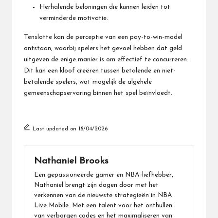
Herhalende beloningen die kunnen leiden tot
verminderde motivatie.
Tenslotte kan de perceptie van een pay-to-win-model
ontstaan, waarbij spelers het gevoel hebben dat geld
uitgeven de enige manier is om effectief te concurreren.
Dit kan een kloof creëren tussen betalende en niet-
betalende spelers, wat mogelijk de algehele
gemeenschapservaring binnen het spel beïnvloedt.
Last updated on 18/04/2026
Nathaniel Brooks
Een gepassioneerde gamer en NBA-liefhebber,
Nathaniel brengt zijn dagen door met het
verkennen van de nieuwste strategieën in NBA
Live Mobile. Met een talent voor het onthullen
van verborgen codes en het maximaliseren van