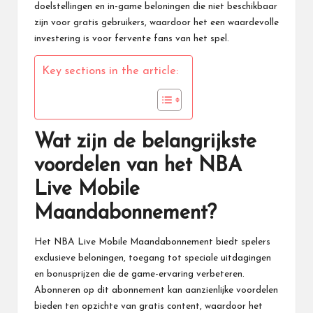
doelstellingen en in-game beloningen die niet beschikbaar
zijn voor gratis gebruikers, waardoor het een waardevolle
investering is voor fervente fans van het spel.
Key sections in the article:
Wat zijn de belangrijkste
voordelen van het NBA
Live Mobile
Maandabonnement?
Het
NBA Live Mobile
Maandabonnement biedt spelers
exclusieve beloningen, toegang tot speciale uitdagingen
en bonusprijzen die de game-ervaring verbeteren.
Abonneren op dit abonnement kan aanzienlijke voordelen
bieden ten opzichte van gratis content, waardoor het