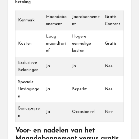
betaling.
Maandabo
Jaarabonneme
Gratis
Kenmerk
nnement
nt
Content
Laag
Hogere
Kosten
maandtari
eenmalige
Gratis
ef
kosten
Exclusieve
Ja
Ja
Nee
Beloningen
Speciale
Uitdaginge
Ja
Beperkt
Nee
n
Bonusprijze
Ja
Occasioneel
Nee
n
Voor- en nadelen van het
Maandabonnement versus gratis