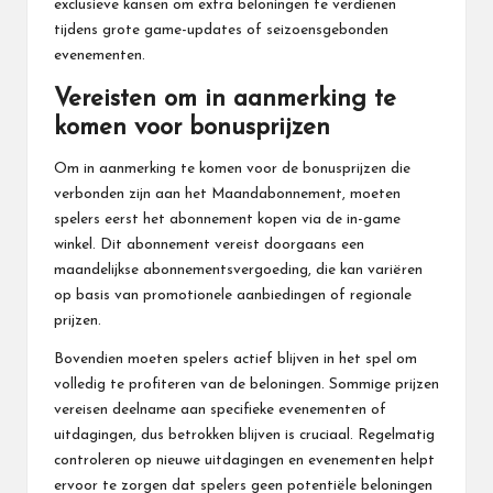
exclusieve kansen om extra beloningen te verdienen
tijdens grote game-updates of seizoensgebonden
evenementen.
Vereisten om in aanmerking te
komen voor bonusprijzen
Om in aanmerking te komen voor de bonusprijzen die
verbonden zijn aan het Maandabonnement, moeten
spelers eerst het abonnement kopen via de in-game
winkel. Dit abonnement vereist doorgaans een
maandelijkse abonnementsvergoeding, die kan variëren
op basis van promotionele aanbiedingen of regionale
prijzen.
Bovendien moeten spelers actief blijven in het spel om
volledig te profiteren van de beloningen. Sommige prijzen
vereisen deelname aan specifieke evenementen of
uitdagingen, dus betrokken blijven is cruciaal. Regelmatig
controleren op nieuwe uitdagingen en evenementen helpt
ervoor te zorgen dat spelers geen potentiële beloningen