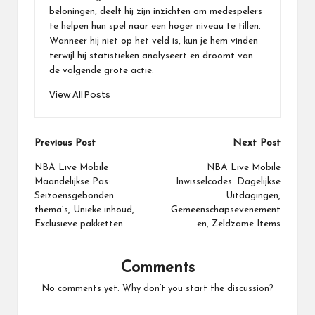
beloningen, deelt hij zijn inzichten om medespelers
te helpen hun spel naar een hoger niveau te tillen.
Wanneer hij niet op het veld is, kun je hem vinden
terwijl hij statistieken analyseert en droomt van
de volgende grote actie.
View All Posts
Post
Previous Post
Next Post
navigation
NBA Live Mobile
NBA Live Mobile
Maandelijkse Pas:
Inwisselcodes: Dagelijkse
Seizoensgebonden
Uitdagingen,
thema’s, Unieke inhoud,
Gemeenschapsevenement
Exclusieve pakketten
en, Zeldzame Items
Comments
No comments yet. Why don’t you start the discussion?