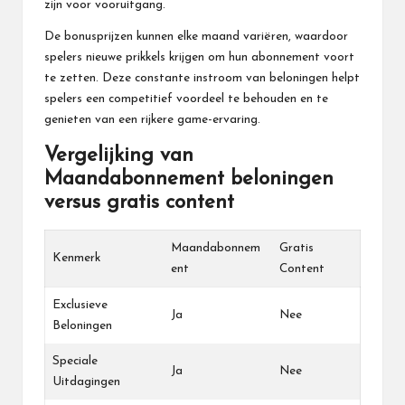
zijn voor vooruitgang.
De bonusprijzen kunnen elke maand variëren, waardoor
spelers nieuwe prikkels krijgen om hun abonnement voort
te zetten. Deze constante instroom van beloningen helpt
spelers een competitief voordeel te behouden en te
genieten van een rijkere game-ervaring.
Vergelijking van
Maandabonnement beloningen
versus gratis content
Maandabonnem
Gratis
Kenmerk
ent
Content
Exclusieve
Ja
Nee
Beloningen
Speciale
Ja
Nee
Uitdagingen