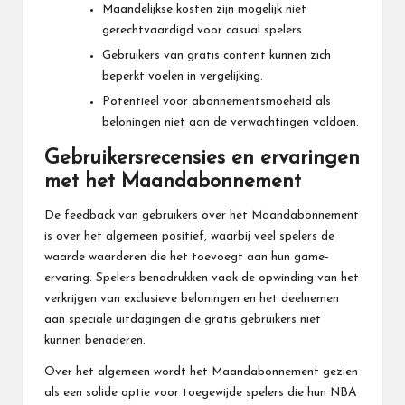
Maandelijkse kosten zijn mogelijk niet
gerechtvaardigd voor casual spelers.
Gebruikers van gratis content kunnen zich
beperkt voelen in vergelijking.
Potentieel voor abonnementsmoeheid als
beloningen niet aan de verwachtingen voldoen.
Gebruikersrecensies en ervaringen
met het Maandabonnement
De feedback van gebruikers over het Maandabonnement
is over het algemeen positief, waarbij veel spelers de
waarde waarderen die het toevoegt aan hun game-
ervaring. Spelers benadrukken vaak de opwinding van het
verkrijgen van exclusieve beloningen en het deelnemen
aan speciale uitdagingen die gratis gebruikers niet
kunnen benaderen.
Over het algemeen wordt het Maandabonnement gezien
als een solide optie voor toegewijde spelers die hun NBA