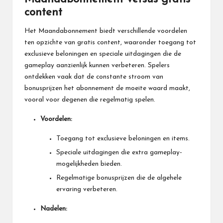
content
Het Maandabonnement biedt verschillende voordelen
ten opzichte van gratis content, waaronder toegang tot
exclusieve beloningen en speciale uitdagingen die de
gameplay aanzienlijk kunnen verbeteren. Spelers
ontdekken vaak dat de constante stroom van
bonusprijzen het abonnement de moeite waard maakt,
vooral voor degenen die regelmatig spelen.
Voordelen:
Toegang tot exclusieve beloningen en items.
Speciale uitdagingen die extra gameplay-
mogelijkheden bieden.
Regelmatige bonusprijzen die de algehele
ervaring verbeteren.
Nadelen: