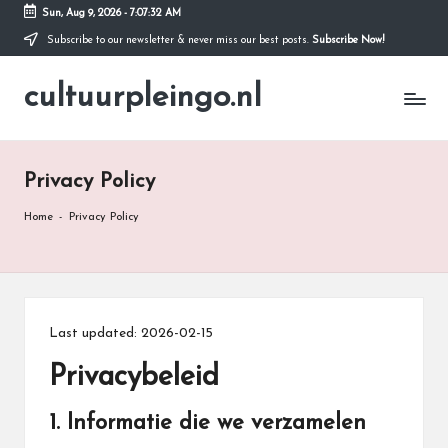
Sun, Aug 9, 2026
-
7:07:32 AM
Subscribe to our newsletter & never miss our best posts.
Subscribe Now!
Skip
to
cultuurpleingo.nl
content
Privacy Policy
Home
-
Privacy Policy
Last updated: 2026-02-15
Privacybeleid
1. Informatie die we verzamelen