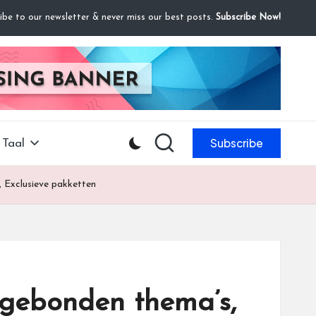
ibe to our newsletter & never miss our best posts.
Subscribe Now!
Subscribe
Taal
 Exclusieve pakketten
sgebonden thema’s,