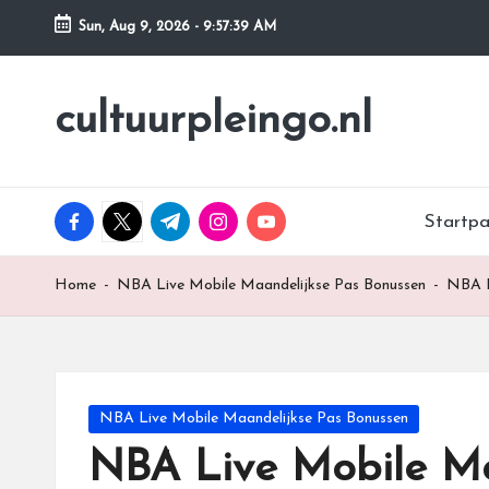
Sun, Aug 9, 2026
-
9:57:40 AM
Skip
to
cultuurpleingo.nl
content
facebook.com
twitter.com
t.me
instagram.com
youtube.com
Startp
Home
-
NBA Live Mobile Maandelijkse Pas Bonussen
-
NBA L
Posted
NBA Live Mobile Maandelijkse Pas Bonussen
in
NBA Live Mobile Ma