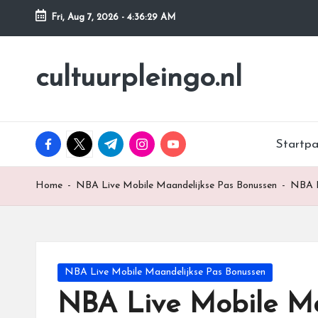
Fri, Aug 7, 2026
-
4:36:30 AM
Skip
to
cultuurpleingo.nl
content
facebook.com
twitter.com
t.me
instagram.com
youtube.com
Startp
Home
-
NBA Live Mobile Maandelijkse Pas Bonussen
-
NBA L
Posted
NBA Live Mobile Maandelijkse Pas Bonussen
in
NBA Live Mobile Ma