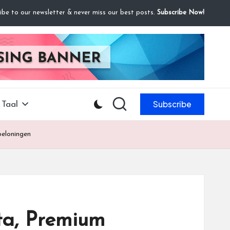
ibe to our newsletter & never miss our best posts.
Subscribe Now!
Subscribe
Taal
beloningen
ta, Premium