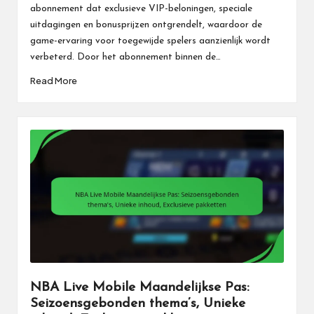
abonnement dat exclusieve VIP-beloningen, speciale
uitdagingen en bonusprijzen ontgrendelt, waardoor de
game-ervaring voor toegewijde spelers aanzienlijk wordt
verbeterd. Door het abonnement binnen de…
Read More
NBA Live Mobile Maandelijkse Pas:
Seizoensgebonden thema’s, Unieke