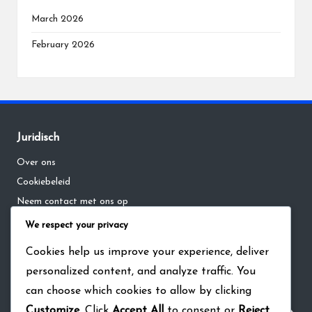
March 2026
February 2026
Juridisch
Over ons
Cookiebeleid
Neem contact met ons op
Privacybeleid
We respect your privacy
Algemene voorwaarden
Cookies help us improve your experience, deliver
personalized content, and analyze traffic. You
Zoeken
can choose which cookies to allow by clicking
Customize
. Click
Accept All
to consent or
Reject