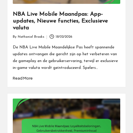
NBA Live Mobile Maandpas: App-
updates, Nieuwe functies, Exclusieve
valuta
By
Nathaniel Brooks
18/02/2026
Posted
by
De NBA Live Mobile Maandelijkse Pas heeft spannende
updates ontvangen die gericht zijn op het verbeteren van
de gameplay en de gebruikerservaring, terwijl er exclusieve
in-game valuta wordt geïntroduceerd. Spelers…
Read More