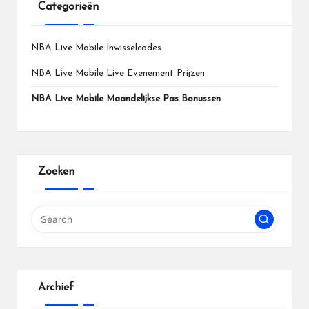
Categorieën
NBA Live Mobile Inwisselcodes
NBA Live Mobile Live Evenement Prijzen
NBA Live Mobile Maandelijkse Pas Bonussen
Zoeken
Archief