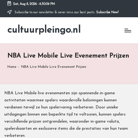
Sat, Aug 8, 2026
-
6:30:10 PM
Subscribe to our newsletter & never miss our best posts.
Subscribe Now!
Skip
to
cultuurpleingo.nl
content
NBA Live Mobile Live Evenement Prijzen
Home
-
NBA Live Mobile Live Evenement Prijzen
NBA Live Mobile live evenementen zijn spannende in-game
activiteiten waarmee spelers waardevolle beloningen kunnen
verdienen terwijl ze hun spelervaring verbeteren. Door unieke
uitdagingen binnen een beperkte tijd te voltooien, kunnen spelers
verschillende prijzen ontgrendelen, waaronder in-game valuta,
spelerskaarten en exclusieve items die de prestaties van hun team
verbeteren.