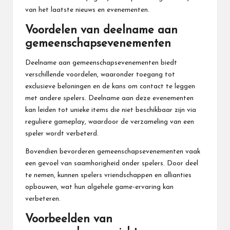
van het laatste nieuws en evenementen.
Voordelen van deelname aan
gemeenschapsevenementen
Deelname aan gemeenschapsevenementen biedt
verschillende voordelen, waaronder toegang tot
exclusieve beloningen en de kans om contact te leggen
met andere spelers. Deelname aan deze evenementen
kan leiden tot unieke items die niet beschikbaar zijn via
reguliere gameplay, waardoor de verzameling van een
speler wordt verbeterd.
Bovendien bevorderen gemeenschapsevenementen vaak
een gevoel van saamhorigheid onder spelers. Door deel
te nemen, kunnen spelers vriendschappen en allianties
opbouwen, wat hun algehele game-ervaring kan
verbeteren.
Voorbeelden van