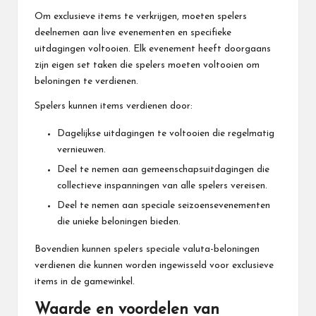
Om exclusieve items te verkrijgen, moeten spelers
deelnemen aan live evenementen en specifieke
uitdagingen voltooien. Elk evenement heeft doorgaans
zijn eigen set taken die spelers moeten voltooien om
beloningen te verdienen.
Spelers kunnen items verdienen door:
Dagelijkse uitdagingen te voltooien die regelmatig
vernieuwen.
Deel te nemen aan gemeenschapsuitdagingen die
collectieve inspanningen van alle spelers vereisen.
Deel te nemen aan speciale seizoensevenementen
die unieke beloningen bieden.
Bovendien kunnen spelers
speciale valuta
-beloningen
verdienen die kunnen worden ingewisseld voor exclusieve
items in de gamewinkel.
Waarde en voordelen van