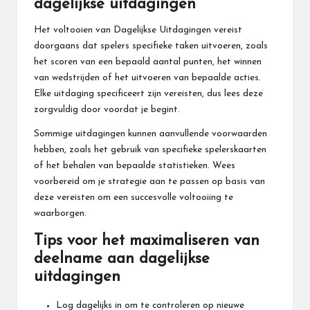
dagelijkse uitdagingen
Het voltooien van Dagelijkse Uitdagingen vereist
doorgaans dat spelers specifieke taken uitvoeren, zoals
het scoren van een bepaald aantal punten, het winnen
van wedstrijden of het uitvoeren van bepaalde acties.
Elke uitdaging specificeert zijn vereisten, dus lees deze
zorgvuldig door voordat je begint.
Sommige uitdagingen kunnen aanvullende voorwaarden
hebben, zoals het gebruik van specifieke spelerskaarten
of het behalen van bepaalde statistieken. Wees
voorbereid om je strategie aan te passen op basis van
deze vereisten om een succesvolle voltooiing te
waarborgen.
Tips voor het maximaliseren van
deelname aan dagelijkse
uitdagingen
Log dagelijks in om te controleren op nieuwe