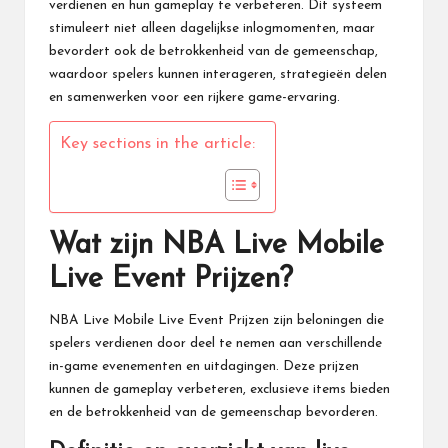
verdienen en hun gameplay te verbeteren. Dit systeem
stimuleert niet alleen dagelijkse inlogmomenten, maar
bevordert ook de betrokkenheid van de gemeenschap,
waardoor spelers kunnen interageren, strategieën delen
en samenwerken voor een rijkere game-ervaring.
Key sections in the article:
Wat zijn NBA Live Mobile
Live Event Prijzen?
NBA Live Mobile Live
Event Prijzen zijn beloningen die
spelers verdienen door deel te nemen aan verschillende
in-game evenementen en uitdagingen. Deze prijzen
kunnen de gameplay verbeteren, exclusieve items bieden
en de betrokkenheid van de gemeenschap bevorderen.