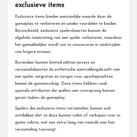
exclusieve items
Exclusieve items bieden aanzienlijke waarde door de
gameplay te verbeteren en unieke voordelen te bieden.
Bijvoorbeeld, exclusieve spelerskaarten kunnen de
algehele teamrating van een speler verbeteren, waardoor
het gemakkelijker wordt om te concurreren in wedstrijden
van hogere niveaus.
Bovendien kunnen limited edition jerseys en
verzamelobjecten de esthetische aantrekkingskracht van
een speler vergroten en zorgen voor opscheprechten
binnen de gemeenschap. Deze items hebben vaak
speciale attributen die spelers een voorsprong kunnen
geven tijdens de gameplay.
Spelers die exclusieve items verzamelen, kunnen ook
ontdekken dat ze deze kunnen ruilen of verkopen voor in-
game valuta, wat een extra laag van waarde aan hun
verzameling toevoegt.