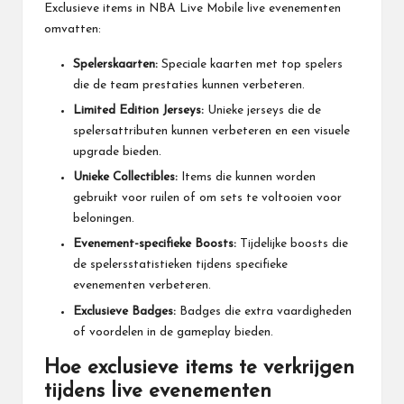
Exclusieve items in NBA Live Mobile live evenementen
omvatten:
Spelerskaarten:
Speciale kaarten met top spelers
die de team prestaties kunnen verbeteren.
Limited Edition Jerseys:
Unieke jerseys die de
spelersattributen kunnen verbeteren en een visuele
upgrade bieden.
Unieke Collectibles:
Items die kunnen worden
gebruikt voor ruilen of om sets te voltooien voor
beloningen.
Evenement-specifieke Boosts:
Tijdelijke boosts die
de spelersstatistieken tijdens specifieke
evenementen verbeteren.
Exclusieve Badges:
Badges die extra vaardigheden
of voordelen in de gameplay bieden.
Hoe exclusieve items te verkrijgen
tijdens live evenementen