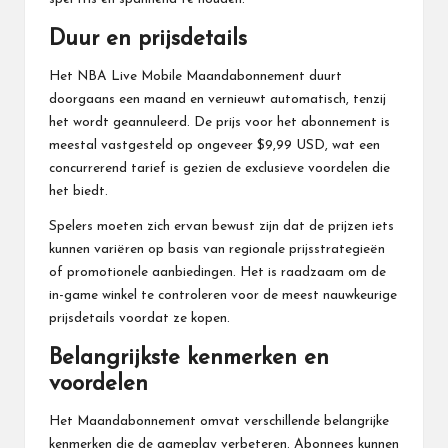
Duur en prijsdetails
Het
NBA Live
Mobile Maandabonnement duurt
doorgaans een maand en vernieuwt automatisch, tenzij
het wordt geannuleerd. De prijs voor het abonnement is
meestal vastgesteld op ongeveer $9,99 USD, wat een
concurrerend tarief is gezien de exclusieve voordelen die
het biedt.
Spelers moeten zich ervan bewust zijn dat de prijzen iets
kunnen variëren op basis van regionale prijsstrategieën
of promotionele aanbiedingen. Het is raadzaam om de
in-game winkel te controleren voor de meest nauwkeurige
prijsdetails voordat ze kopen.
Belangrijkste kenmerken en
voordelen
Het Maandabonnement omvat verschillende belangrijke
kenmerken die de gameplay verbeteren. Abonnees kunnen