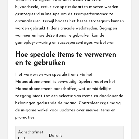
bijvoorbeeld, exclusieve spelerskaarten moeten worden
geïntegreerd in line-ups om de teamperformance te
optimaliseren, terwijl boosts het beste strategisch kunnen
worden gebruikt tijdens cruciale wedstrijden. Begrijpen
wanneer en hoe deze items te gebruiken kan de
gameplay-ervaring en succespercentages verbeteren.
Hoe speciale items te verwerven
en te gebruiken
Het verwerven van speciale items via het
Maandabonnement is eenvoudig. Spelers moeten het
Maandabonnement aanschaffen, wat onmiddellijke
toegang biedt tot een selectie van items en doorlopende
beloningen gedurende de maand. Controleer regelmatig
de in-game winkel voor updates over nieuwe items en
promoties.
Aanschafmet
Details