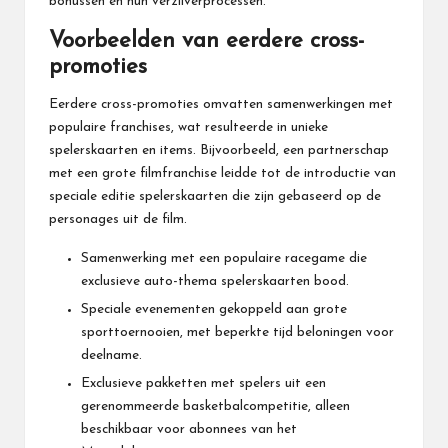
bonussen en hun verzilverprocessen.
Voorbeelden van eerdere cross-
promoties
Eerdere cross-promoties omvatten samenwerkingen met
populaire franchises, wat resulteerde in unieke
spelerskaarten en items. Bijvoorbeeld, een partnerschap
met een grote filmfranchise leidde tot de introductie van
speciale editie spelerskaarten die zijn gebaseerd op de
personages uit de film.
Samenwerking met een populaire racegame die
exclusieve auto-thema spelerskaarten bood.
Speciale evenementen gekoppeld aan grote
sporttoernooien, met beperkte tijd beloningen voor
deelname.
Exclusieve pakketten met spelers uit een
gerenommeerde basketbalcompetitie, alleen
beschikbaar voor abonnees van het