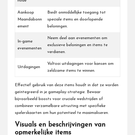
hode
Aankoop
Biedt onmiddellijke toegang tot
Maandabonn
speciale items en doorlopende
ement
beloningen.
Neem deel aan evenementen om
In-game
exclusieve beloningen en items te
evenementen
verdienen.
Voltooi uitdagingen voor kansen om
Uitdagingen
zeldzame items te winnen.
Effectief gebruik van deze items houdt in dat ze worden
geïntegreerd in je gameplay-strategie. Bewaar
bijvoorbeeld boosts voor cruciale wedstrijden of
combineer verzamelbare uitrusting met specifieke
spelerskaarten om hun potentieel te maximaliseren.
Visuals en beschrijvingen van
opmerkelijke items