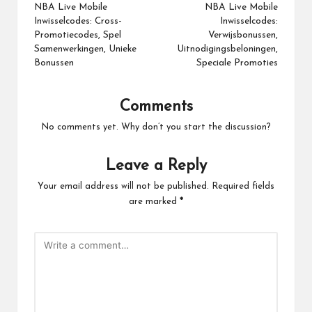
navigation
NBA Live Mobile
NBA Live Mobile
Inwisselcodes: Cross-
Inwisselcodes:
Promotiecodes, Spel
Verwijsbonussen,
Samenwerkingen, Unieke
Uitnodigingsbeloningen,
Bonussen
Speciale Promoties
Comments
No comments yet. Why don’t you start the discussion?
Leave a Reply
Your email address will not be published.
Required fields
are marked
*