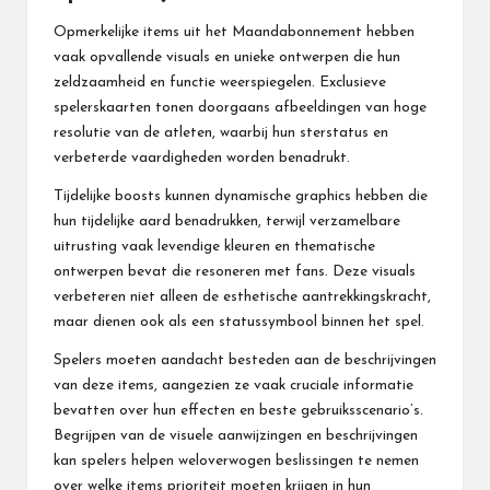
Opmerkelijke items uit het Maandabonnement hebben
vaak opvallende visuals en unieke ontwerpen die hun
zeldzaamheid en functie weerspiegelen. Exclusieve
spelerskaarten tonen doorgaans afbeeldingen van hoge
resolutie van de atleten, waarbij hun sterstatus en
verbeterde vaardigheden worden benadrukt.
Tijdelijke boosts kunnen dynamische graphics hebben die
hun tijdelijke aard benadrukken, terwijl verzamelbare
uitrusting vaak levendige kleuren en thematische
ontwerpen bevat die resoneren met fans. Deze visuals
verbeteren niet alleen de esthetische aantrekkingskracht,
maar dienen ook als een statussymbool binnen het spel.
Spelers moeten aandacht besteden aan de beschrijvingen
van deze items, aangezien ze vaak cruciale informatie
bevatten over hun effecten en beste gebruiksscenario’s.
Begrijpen van de visuele aanwijzingen en beschrijvingen
kan spelers helpen weloverwogen beslissingen te nemen
over welke items prioriteit moeten krijgen in hun