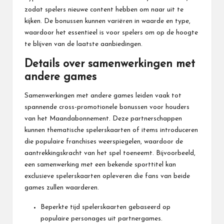
zodat spelers nieuwe content hebben om naar uit te
kijken. De bonussen kunnen variëren in waarde en type,
waardoor het essentieel is voor spelers om op de hoogte
te blijven van de laatste aanbiedingen.
Details over samenwerkingen met
andere games
Samenwerkingen met andere games leiden vaak tot
spannende cross-promotionele bonussen voor houders
van het Maandabonnement. Deze partnerschappen
kunnen thematische spelerskaarten of items introduceren
die populaire franchises weerspiegelen, waardoor de
aantrekkingskracht van het spel toeneemt. Bijvoorbeeld,
een samenwerking met een bekende sporttitel kan
exclusieve spelerskaarten opleveren die fans van beide
games zullen waarderen.
Beperkte tijd spelerskaarten gebaseerd op
populaire personages uit partnergames.