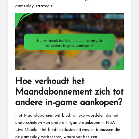
gameplay-strategie.
Hoe verhoudt het
Maandabonnement zich tot
andere in-game aankopen?
Het Maandabonnement biedt unieke voordelen die het
onderscheiden van andere in-game aankopen in NBA
Live Mobile. Het biedt exclusieve items en bonussen die
de gameplay verbeteren, waardoor het een