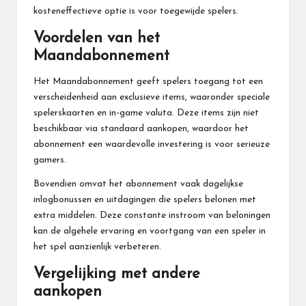
kosteneffectieve optie is voor toegewijde spelers.
Voordelen van het
Maandabonnement
Het Maandabonnement geeft spelers toegang tot een
verscheidenheid aan exclusieve items, waaronder speciale
spelerskaarten en in-game valuta. Deze items zijn niet
beschikbaar via standaard aankopen, waardoor het
abonnement een waardevolle investering is voor serieuze
gamers.
Bovendien omvat het abonnement vaak dagelijkse
inlogbonussen en uitdagingen die spelers belonen met
extra middelen. Deze constante instroom van beloningen
kan de algehele ervaring en voortgang van een speler in
het spel aanzienlijk verbeteren.
Vergelijking met andere
aankopen